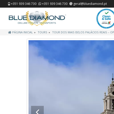
+351 939 346 730
+351 939 346 730
geral@bluediamond.pt
PÁGINA INICIAL
TOURS
TOUR DOS MAIS BELOS PALÁCIOS REAIS – OPÇ