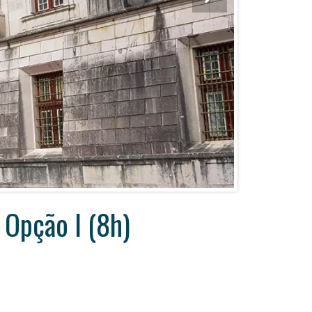
R ÉVORA – A CIDADE-MUSEU (5H)
R ÉVORA, HERDADE DO ESPORÃO & MONSARAZ (9H)
R ÉVORA, ADEGA CARTUXA & QUEIJARIA TRADICIONAL (8H)
 ÉVORA & VILA VIÇOSA (9H)
Opção I (8h)