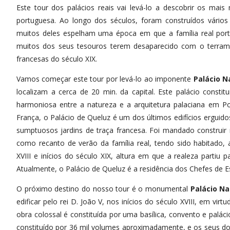
Este tour dos palácios reais vai levá-lo a descobrir os mais
portuguesa. Ao longo dos séculos, foram construídos vários
muitos deles espelham uma época em que a família real por
muitos dos seus tesouros terem desaparecido com o terram
francesas do século XIX.
Vamos começar este tour por levá-lo ao imponente
Palácio N
localizam a cerca de 20 min. da capital. Este palácio consti
harmoniosa entre a natureza e a arquitetura palaciana em Por
França, o Palácio de Queluz é um dos últimos edifícios erguid
sumptuosos jardins de traça francesa. Foi mandado construir no
como recanto de verão da família real, tendo sido habitado, a
XVIII e inícios do século XIX, altura em que a realeza partiu 
Atualmente, o Palácio de Queluz é a residência dos Chefes de Es
O próximo destino do nosso tour é o monumental
Palácio Na
edificar pelo rei D. João V, nos inícios do século XVIII, em v
obra colossal é constituída por uma basílica, convento e palá
constituído por 36 mil volumes aproximadamente, e os seus do