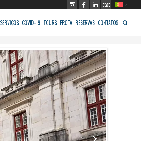
SERVIÇOS
COVID-19
TOURS
FROTA
RESERVAS
CONTATOS
R LISBOA ESSENCIAL (4H)
 LISBOA ECLÉTICA (8H)
R LISBOA AUTÊNTICA COM PROVA DE VINHO DO PORTO (8H)
S E OPERADORES TURÍSTICOS
R LISBOA AO SOM DO FADO (4H)
 LISBOA, SINTRA, CASCAIS & ESTORIL (9H)
R SINTRA, CABO DA ROCA, CASCAIS & ESTORIL (8H)
R DOS MAIS BELOS PALÁCIOS REAIS – OPÇÃO I (8H)
 DOS MAIS BELOS PALÁCIOS REAIS – OPÇÃO II (8H)
R FÁTIMA, BATALHA, NAZARÉ & ÓBIDOS (9H)
R FÁTIMA & ALJUSTREL (5H)
R COIMBRA – A CIDADE DOS ESTUDANTES (10H)
 PORTO – A CIDADE INVICTA (10H)