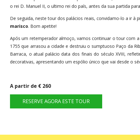
o rei D. Manuel II, o ultimo rei do país, antes da sua partida para 
De seguida, neste tour dos palácios reais, convidamo-lo a ir à p
marisco
. Bom apetite!
Após um retemperador almoço, vamos continuar o tour com a 
1755 que arrasou a cidade e destruiu o sumptuoso Paço da Ribei
Barraca, o atual palácio data dos finais do século XVIII, ref
decorativas, apresentando um espólio único que vai desde o sé
A partir de € 260
RESERVE AGORA ESTE TOUR