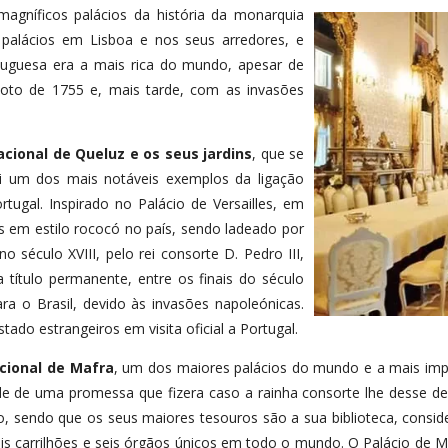
 magníficos palácios da história da monarquia
 palácios em Lisboa e nos seus arredores, e
tuguesa era a mais rica do mundo, apesar de
oto de 1755 e, mais tarde, com as invasões
acional de Queluz e os seus jardins
, que se
tui um dos mais notáveis exemplos da ligação
tugal. Inspirado no Palácio de Versailles, em
os em estilo rococó no país, sendo ladeado por
 século XVIII, pelo rei consorte D. Pedro III,
 título permanente, entre os finais do século
para o Brasil, devido às invasões napoleónicas.
tado estrangeiros em visita oficial a Portugal.
cional de Mafra
, um dos maiores palácios do mundo e a mais imp
irtude de uma promessa que fizera caso a rainha consorte lhe desse 
cio, sendo que os seus maiores tesouros são a sua biblioteca, con
is carrilhões e seis órgãos únicos em todo o mundo. O Palácio de M