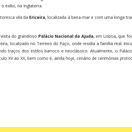
o exílio, na Inglaterra.
itoresca vila da
Ericeira
, localizada à beira-mar e com uma longa tr
visita do grandioso
Palácio Nacional da Ajuda
, em Lisboa, que foi
ra, localizado no Terreiro do Paço, onde residia a família real. Ini
letindo traços dos estilos barroco e neoclássico. Atualmente, o Pa
culo XV ao XX, bem como é, ainda hoje, cenário de cerimónias protoc