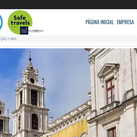
PÁGINA INICIAL
EMPRESA
ÃO I (8H)
TRANSFERES
TOU
TOURS
TOUR
CORPORATE
TOU
AGÊNCIAS DE VIAGEN
TOU
TOUR
TOU
TOU
TOUR
TOU
TOU
TOU
TOUR